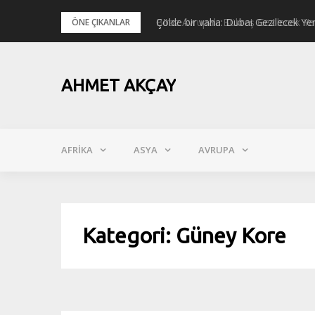
Skip
Çölde bir vaha: Dubai Gezilecek Yer
ÖNE ÇIKANLAR
to
content
AHMET AKÇAY
AFRIKA
ASYA
AVRUPA
Kategori:
Güney Kore