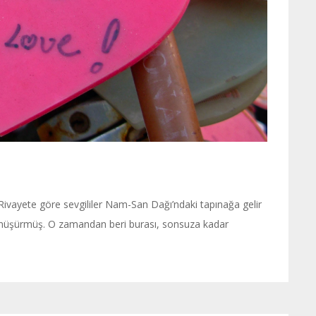
 Rivayete göre sevgililer Nam-San Dağı’ndaki tapınağa gelir
e dönüşürmüş. O zamandan beri burası, sonsuza kadar