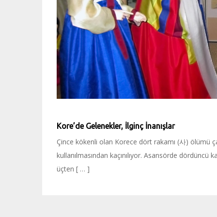
Kore’de Gelenekler, İlginç İnanışlar
Çince kökenli olan Korece dört rakamı (사) ölümü çağ
kullanılmasından kaçınılıyor. Asansörde dördüncü kat 
üçten [ … ]