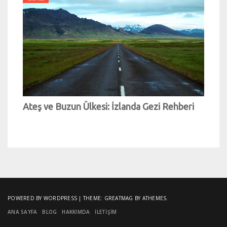
Ateş ve Buzun Ülkesi: İzlanda Gezi Rehberi
POWERED BY WORDPRESS
|
THEME:
GREATMAG
BY ATHEMES.
ANA SAYFA
BLOG
HAKKIMDA
İLETIŞIM