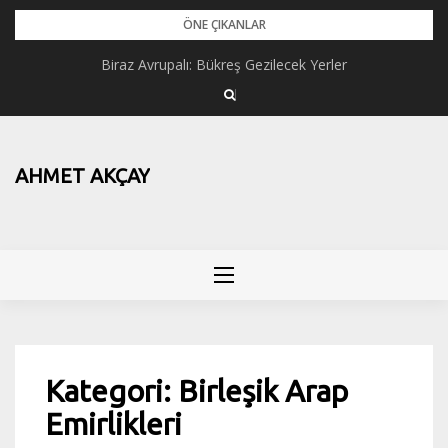
Skip
ÖNE ÇIKANLAR
to
Biraz Avrupalı: Bükreş Gezilecek Yerler
Çölde bir vaha: Dubai Gezilecek Yerler
content
AHMET AKÇAY
Kategori:
Birleşik Arap
Emirlikleri